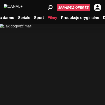
SPRAWDŹ OFERTĘ
a darmo
Seriale
Sport
Filmy
Produkcje oryginalne