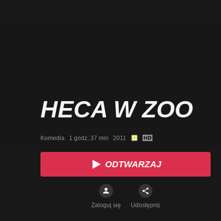
HECA W ZOO
Komedia   1 godz, 37 min   2011
ODTWARZAJ
Zaloguj się
Udostępnij