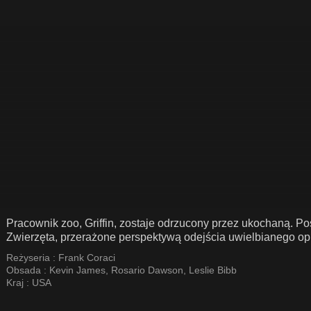
Pracownik zoo, Griffin, zostaje odrzucony przez ukochaną. P
Zwierzęta, przerażone perspektywą odejścia uwielbianego o
Reżyseria :
Frank Coraci
Obsada :
Kevin James
,
Rosario Dawson
,
Leslie Bibb
Kraj :
USA