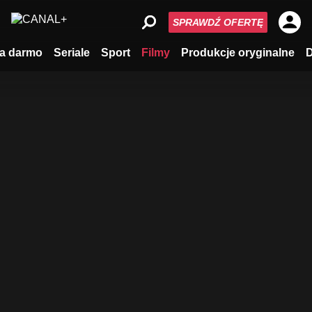
SPRAWDŹ OFERTĘ
a darmo
Seriale
Sport
Filmy
Produkcje oryginalne