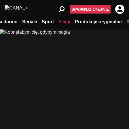
SPRAWDŹ OFERTĘ
a darmo
Seriale
Sport
Filmy
Produkcje oryginalne