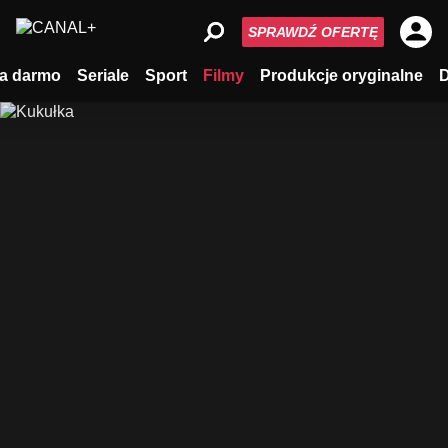
SPRAWDŹ OFERTĘ
a darmo
Seriale
Sport
Filmy
Produkcje oryginalne