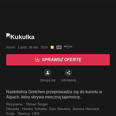
Horror   1 godz, 38 min   2024
SPRAWDŹ OFERTĘ
Zaloguj się
Udostępnij
Nastoletnia Gretchen przeprowadza się do kurortu w
Alpach, który skrywa mroczną tajemnicę.
Reżyseria :
Tilman Singer
Obsada :
Hunter Schafer
,
Dan Stevens
,
Jessica Henwick
Kraje :
Niemcy
,
USA