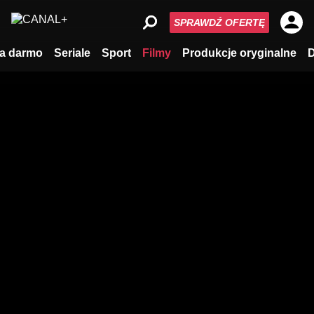
SPRAWDŹ OFERTĘ
a darmo
Seriale
Sport
Filmy
Produkcje oryginalne