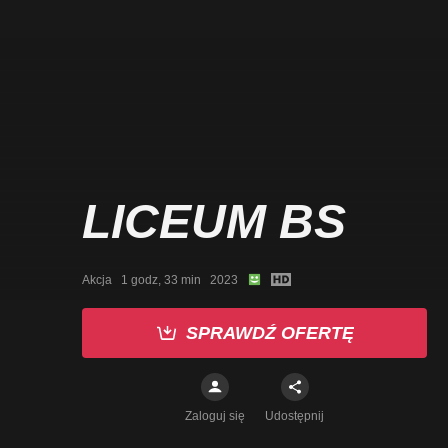
LICEUM BS
Akcja   1 godz, 33 min   2023
SPRAWDŹ OFERTĘ
Zaloguj się
Udostępnij