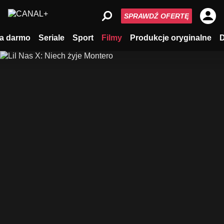
SPRAWDŹ OFERTĘ
a darmo
Seriale
Sport
Filmy
Produkcje oryginalne