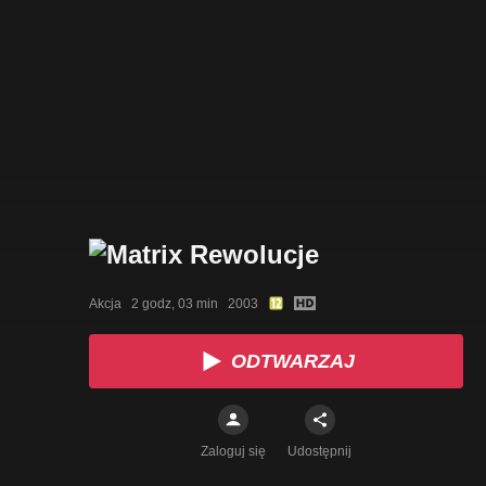
Akcja   2 godz, 03 min   2003
ODTWARZAJ
Zaloguj się
Udostępnij