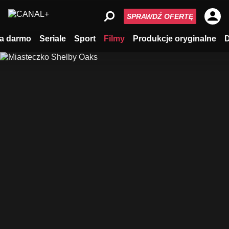
SPRAWDŹ OFERTĘ
a darmo
Seriale
Sport
Filmy
Produkcje oryginalne