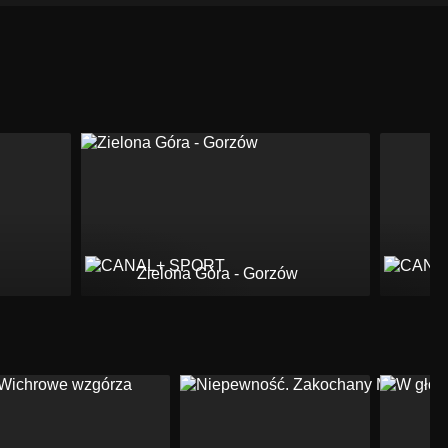
Zielona Góra - Gorzów
K