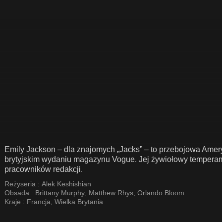
Emily Jackson – dla znajomych „Jacks” – to przebojowa Amery
brytyjskim wydaniu magazynu Vogue. Jej żywiołowy temperame
pracowników redakcji.
Reżyseria :
Alek Keshishian
Obsada :
Brittany Murphy
,
Matthew Rhys
,
Orlando Bloom
Kraje :
Francja
,
Wielka Brytania