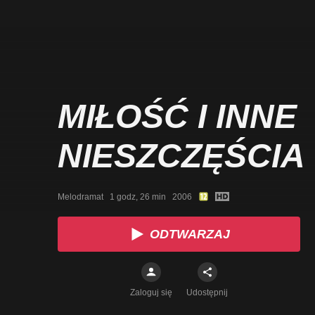
MIŁOŚĆ I INNE
NIESZCZĘŚCIA
Melodramat   1 godz, 26 min   2006
ODTWARZAJ
Zaloguj się
Udostępnij