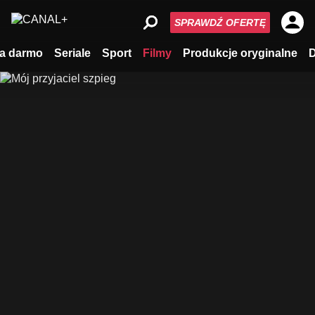
SPRAWDŹ OFERTĘ
a darmo
Seriale
Sport
Filmy
Produkcje oryginalne