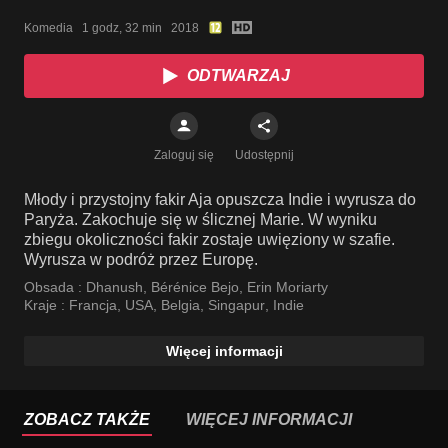
Komedia   1 godz, 32 min   2018
ODTWARZAJ
Zaloguj się
Udostępnij
Młody i przystojny fakir Aja opuszcza Indie i wyrusza do
Paryża. Zakochuje się w ślicznej Marie. W wyniku
zbiegu okoliczności fakir zostaje uwięziony w szafie.
Wyrusza w podróż przez Europę.
Obsada :
Dhanush
,
Bérénice Bejo
,
Erin Moriarty
Kraje :
Francja
,
USA
,
Belgia
,
Singapur
,
Indie
Więcej informacji
ZOBACZ TAKŻE
WIĘCEJ INFORMACJI