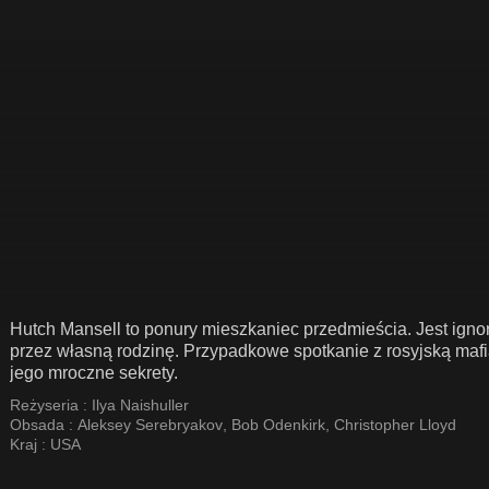
Hutch Mansell to ponury mieszkaniec przedmieścia. Jest igno
przez własną rodzinę. Przypadkowe spotkanie z rosyjską mafi
jego mroczne sekrety.
Reżyseria :
Ilya Naishuller
Obsada :
Aleksey Serebryakov
,
Bob Odenkirk
,
Christopher Lloyd
Kraj :
USA