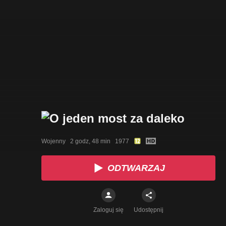
Wojenny   2 godz, 48 min   1977
ODTWARZAJ
Zaloguj się
Udostępnij