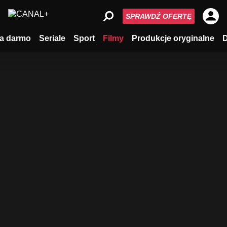
SPRAWDŹ OFERTĘ
a darmo
Seriale
Sport
Filmy
Produkcje oryginalne