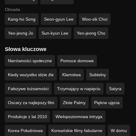
Obsada :
Kang-ho Song
Seon-gyun Lee
Woo-sik Choi
Yeo-jeong Jo
Sun-kyun Lee
Yeo-jeong Cho
Słowa kluczowe
Nierówności społeczne
Pomoce domowe
Kiedy wszystko idzie źle
Klamstwa
Subtelny
Fałszywe tożsamości
Trzymający w napięciu
Satyra
Oscary za najlepszy film
Złote Palmy
Piękne ujęcia
Produkcje z lat 2010
Wielopoziomowa intryga
Korea Południowa
Koreańskie filmy fabularne
W domu