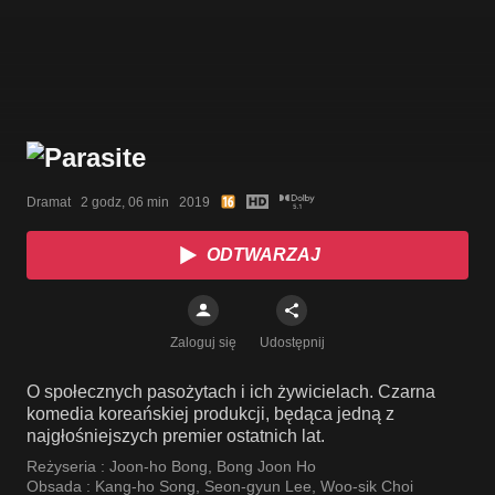
Dramat   2 godz, 06 min   2019
ODTWARZAJ
Zaloguj się
Udostępnij
O społecznych pasożytach i ich żywicielach. Czarna
komedia koreańskiej produkcji, będąca jedną z
najgłośniejszych premier ostatnich lat.
Reżyseria :
Joon-ho Bong
,
Bong Joon Ho
Obsada :
Kang-ho Song
,
Seon-gyun Lee
,
Woo-sik Choi