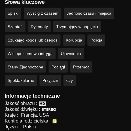
Słowa kluczowe
Spiski
Wyścig z czasem
Jedność czasu i miejsca
Szantaż
Dylematy
Trzymający w napięciu
Szukając kogoś lub czegoś
Korupcja
Policja
Wielopoziomowa intryga
Ujawnienia
Stany Zjednoczone
Pociągi
Przemoc
Spektakularne
Przyjaźń
Łzy
Informacje techniczne
Jakość obrazu :
Jakość dźwięku :
Kraje :
Francja, USA
Kontrola rodzicielska :
Języki :
Polski