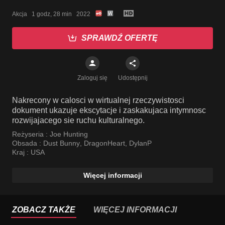
Akcja   1 godz, 28 min   2022
SPRAWDŹ OFERTĘ
Zaloguj się
Udostępnij
Nakrecony w calosci w wirtualnej rzeczywistosci
dokument ukazuje ekscytacje i zaskakujaca intymnosc
rozwijajacego sie ruchu kulturalnego.
Reżyseria :
Joe Hunting
Obsada :
Dust Bunny
,
DragonHeart
,
DylanP
Kraj :
USA
Więcej informacji
ZOBACZ TAKŻE
WIĘCEJ INFORMACJI