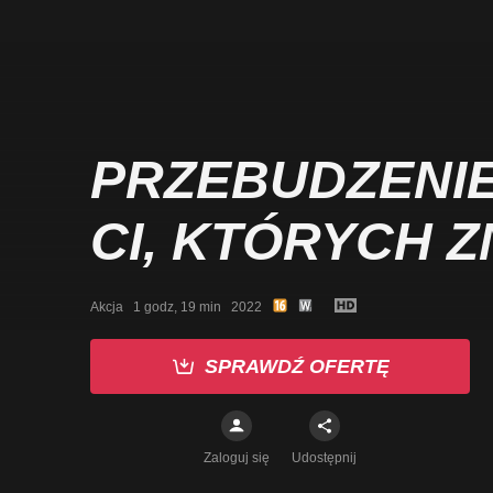
PRZEBUDZENIE
CI, KTÓRYCH 
Akcja   1 godz, 19 min   2022
SPRAWDŹ OFERTĘ
Zaloguj się
Udostępnij