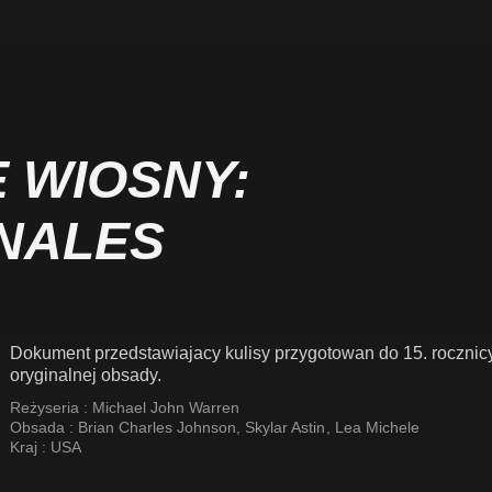
 WIOSNY:
ZNALES
Dokument przedstawiajacy kulisy przygotowan do 15. rocznic
oryginalnej obsady.
Reżyseria :
Michael John Warren
Obsada :
Brian Charles Johnson
,
Skylar Astin
,
Lea Michele
Kraj :
USA