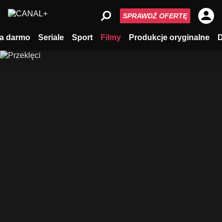
SPRAWDŹ OFERTĘ
a darmo
Seriale
Sport
Filmy
Produkcje oryginalne