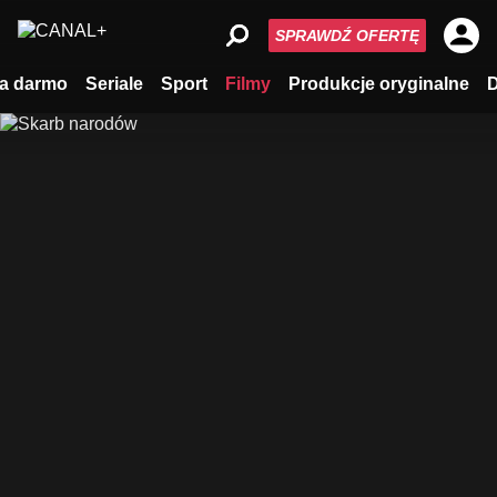
SPRAWDŹ OFERTĘ
a darmo
Seriale
Sport
Filmy
Produkcje oryginalne