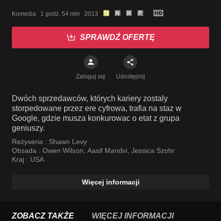
Komedia   1 godz, 54 min   2013
SPRAWDŹ OFERTĘ
Zaloguj się
Udostępnij
Dwóch sprzedawców, których kariery zostaly
storpedowane przez ere cyfrowa, trafia na staz w
Google, gdzie musza konkurowac o etat z grupa
geniuszy.
Reżyseria :
Shawn Levy
Obsada :
Owen Wilson
,
Aasif Mandvi
,
Jessica Szohr
Kraj :
USA
Więcej informacji
ZOBACZ TAKŻE
WIĘCEJ INFORMACJI