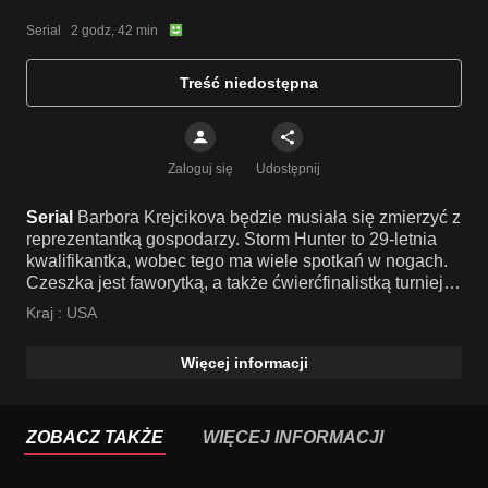
Serial   2 godz, 42 min
Treść niedostępna
Zaloguj się
Udostępnij
Serial
Barbora Krejcikova będzie musiała się zmierzyć z
reprezentantką gospodarzy. Storm Hunter to 29-letnia
kwalifikantka, wobec tego ma wiele spotkań w nogach.
Czeszka jest faworytką, a także ćwierćfinalistką turnieju
z 2022 roku. Z kolei, publiczność będzie żywiołowo
Kraj :
USA
wspierać Hunter. Komentarz: Tomasz Smokowski/Maciej
Synówka. Transmisja bez przerw reklamowych.
Więcej informacji
ZOBACZ TAKŻE
WIĘCEJ INFORMACJI