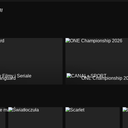
I
anguard
ONE Championship 2