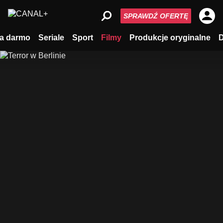
SPRAWDŹ OFERTĘ
a darmo
Seriale
Sport
Filmy
Produkcje oryginalne