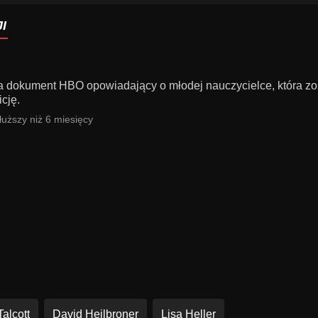
I
dokument HBO opowiadający o młodej nauczycielce, która zost
cję.
uższy niż 6 miesięcy
alcott
David Heilbroner
Lisa Heller