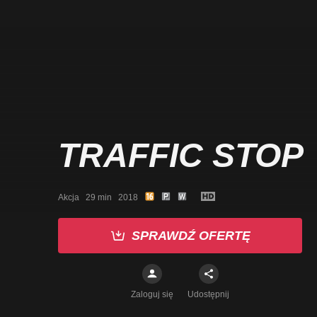
TRAFFIC STOP
Akcja   29 min   2018
SPRAWDŹ OFERTĘ
Zaloguj się
Udostępnij