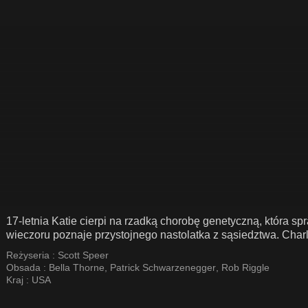
17-letnia Katie cierpi na rzadką chorobę genetyczną, która 
wieczoru poznaje przystojnego nastolatka z sąsiedztwa. Charli
Reżyseria :
Scott Speer
Obsada :
Bella Thorne
,
Patrick Schwarzenegger
,
Rob Riggle
Kraj :
USA