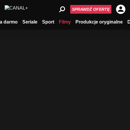
SPRAWDŹ OFERTĘ
a darmo
Seriale
Sport
Filmy
Produkcje oryginalne