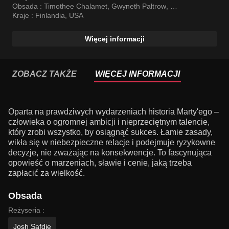
Obsada :
Timothee Chalamet
,
Gwyneth Paltrow
,
Tyler the Creator
Kraje :
Finlandia
,
USA
Więcej informacji
ZOBACZ TAKŻE
WIĘCEJ INFORMACJI
Oparta na prawdziwych wydarzeniach historia Marty'ego –
człowieka o ogromnej ambicji i nieprzeciętnym talencie,
który zrobi wszystko, by osiągnąć sukces. Łamie zasady,
wikła się w niebezpieczne relacje i podejmuje ryzykowne
decyzje, nie zważając na konsekwencje. To fascynująca
opowieść o marzeniach, sławie i cenie, jaką trzeba
zapłacić za wielkość.
Obsada
Reżyseria :
Josh Safdie