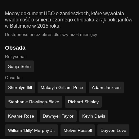
Mocny dokument HBO o zamieszkach, które wywołała
wiadomość o śmierci czarnego chłopaka z rąk policjantów
w Baltimore w 2015 roku.
Dostępność przez okres dłuższy niż 6 miesięcy
Obsada
Reżyseria :
Sonja Sohn
Obsada :
Sherrilyn Ifill
Makayla Gilliam-Price
Adam Jackson
Stephanie Rawlings-Blake
Richard Shipley
Kwame Rose
Dawnyell Taylor
Kevin Davis
William 'Billy' Murphy Jr.
Melvin Russell
Dayvon Love