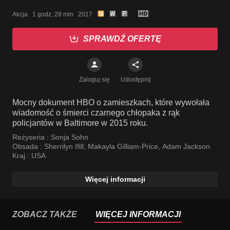
Akcja   1 godz, 28 min   2017
SPRAWDŹ OFERTĘ
Zaloguj się
Udostępnij
Mocny dokument HBO o zamieszkach, które wywołała
wiadomość o śmierci czarnego chłopaka z rąk
policjantów w Baltimore w 2015 roku.
Reżyseria :
Sonja Sohn
Obsada :
Sherrilyn Ifill
,
Makayla Gilliam-Price
,
Adam Jackson
Kraj :
USA
Więcej informacji
ZOBACZ TAKŻE
WIĘCEJ INFORMACJI