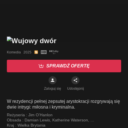
Komedia   2025
SPRAWDŹ OFERTĘ
Zaloguj się
Udostępnij
W rezydencji pełnej zepsutej arystokracji rozgrywają się
dwie intrygi: miłosna i kryminalna.
Reżyseria :
Jim O’Hanlon
Obsada :
Damian Lewis
,
Katherine Waterson
,
Thomasin McKenzie
Kraj :
Wielka Brytania