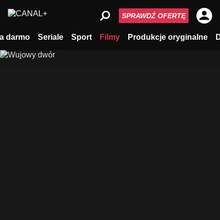
SPRAWDŹ OFERTĘ
a darmo
Seriale
Sport
Filmy
Produkcje oryginalne