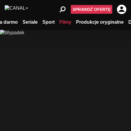
SPRAWDŹ OFERTĘ
a darmo
Seriale
Sport
Filmy
Produkcje oryginalne