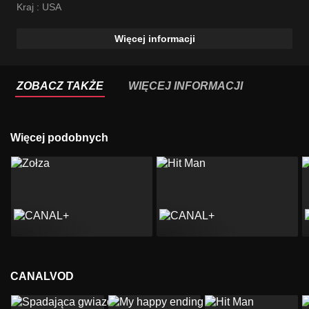
Jermaine Fowler
Kraj :
USA
Więcej informacji
ZOBACZ TAKŻE
WIĘCEJ INFORMACJI
Więcej podobnych
CANALVOD