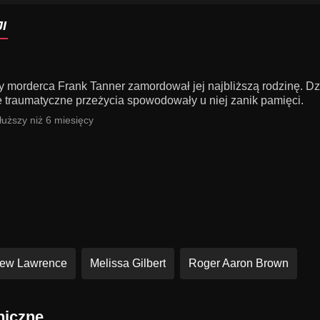
I
y morderca Frank Tanner zamordował jej najbliższą rodzinę. Dz
le traumatyczne przeżycia spowodowały u niej zanik pamięci.
uższy niż 6 miesięcy
hew Lawrence
Melissa Gilbert
Roger Aaron Brown
niczne