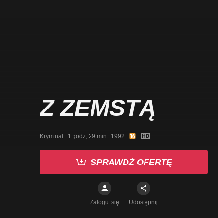
Z ZEMSTĄ
Kryminał   1 godz, 29 min   1992
SPRAWDŹ OFERTĘ
Zaloguj się
Udostępnij