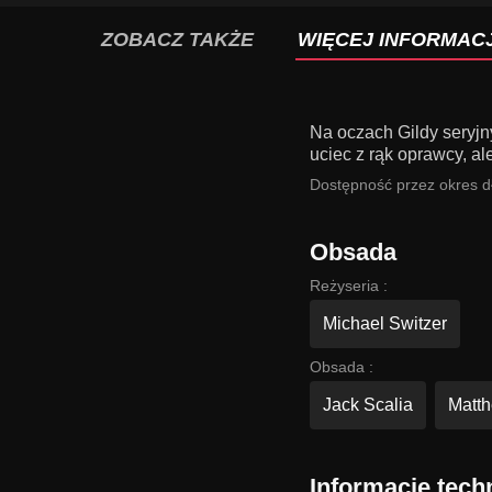
ZOBACZ TAKŻE
WIĘCEJ INFORMACJ
Na oczach Gildy seryjn
uciec z rąk oprawcy, a
Dostępność przez okres dł
Obsada
Reżyseria :
Michael Switzer
Obsada :
Jack Scalia
Matt
Informacje tech