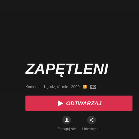
ZAPĘTLENI
Komedia   1 godz, 41 min   2009
ODTWARZAJ
Zaloguj się
Udostępnij