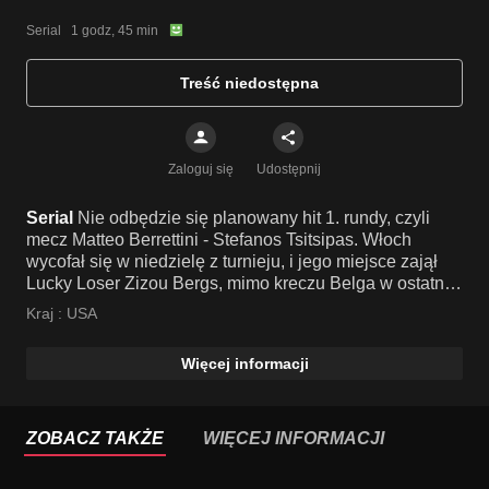
Serial   1 godz, 45 min
Treść niedostępna
Zaloguj się
Udostępnij
Serial
Nie odbędzie się planowany hit 1. rundy, czyli
mecz Matteo Berrettini - Stefanos Tsitsipas. Włoch
wycofał się w niedzielę z turnieju, i jego miejsce zajął
Lucky Loser Zizou Bergs, mimo kreczu Belga w ostatniej
rundzie kwalifikacji spowodowanego temperaturami w
Kraj :
USA
Melbourne. Panowie spotkali się już kiedyś na korcie. W
2017, w kwalifikacjach do turnieju ATP 250 w Antwerpii
Więcej informacji
Tsitsipas, wygrał 6-0 6-3. Transmisja bez przerw
reklamowych.
ZOBACZ TAKŻE
WIĘCEJ INFORMACJI