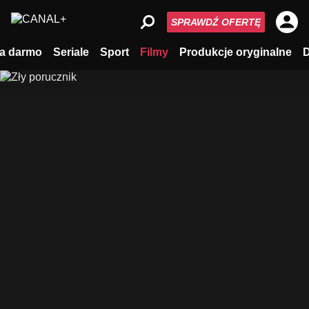
SPRAWDŹ OFERTĘ
a darmo
Seriale
Sport
Filmy
Produkcje oryginalne