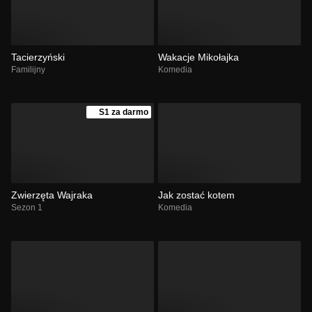
Tacierzyński
Wakacje Mikołajka
Familijny
Komedia
S1 za darmo
Zwierzęta Wajraka
Jak zostać kotem
Sezon 1
Komedia