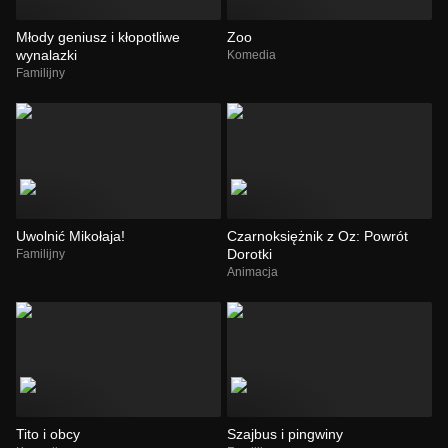
Młody geniusz i kłopotliwe
Zoo
wynalazki
Komedia
Familijny
Uwolnić Mikołaja!
Czarnoksiężnik z Oz: Powrót
Dorotki
Familijny
Animacja
Tito i obcy
Szajbus i pingwiny