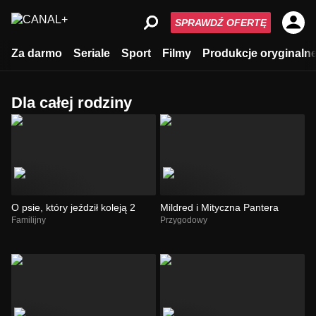
SPRAWDŹ OFERTĘ
Za darmo
Seriale
Sport
Filmy
Produkcje oryginaln
Dla całej rodziny
O psie, który jeździł koleją 2
Mildred i Mityczna Pantera
Familijny
Przygodowy