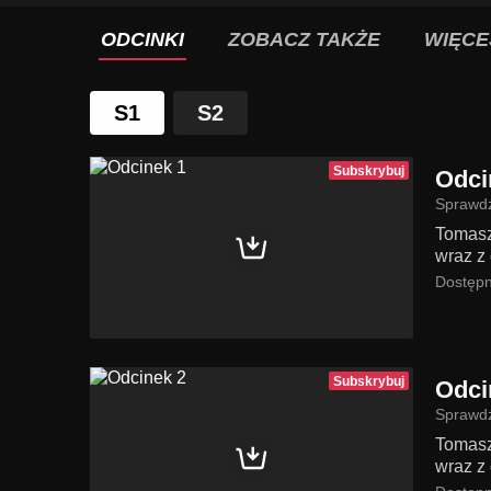
ODCINKI
ZOBACZ TAKŻE
WIĘCE
S1
S2
Subskrybuj
Odci
Sprawdź
Tomasz
wraz z 
Dostępn
Subskrybuj
Odci
Sprawdź
Tomasz
wraz z 