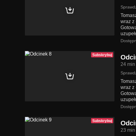
Sprawdź
Tomasz
wraz z 
Gotowa
uzupeł
Dostępn
Subskrybuj
Odci
24 min
Sprawdź
Tomasz
wraz z 
Gotowa
uzupeł
Dostępn
Subskrybuj
Odci
23 min