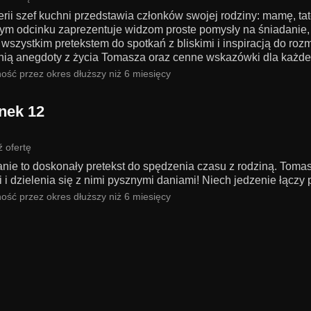
erii szef kuchni przedstawia członków swojej rodziny: mamę, tat
ym odcinku zaprezentuje widzom proste pomysły na śniadanie, o
 wszystkim pretekstem do spotkań z bliskimi i inspiracją do r
nią anegdoty z życia Tomasza oraz cenne wskazówki dla każdeg
ość przez okres dłuższy niż 6 miesięcy
nek 12
 ofertę
nie to doskonały pretekst do spędzenia czasu z rodziną. Toma
i i dzielenia się z nimi pysznymi daniami! Niech jedzenie łączy 
ość przez okres dłuższy niż 6 miesięcy