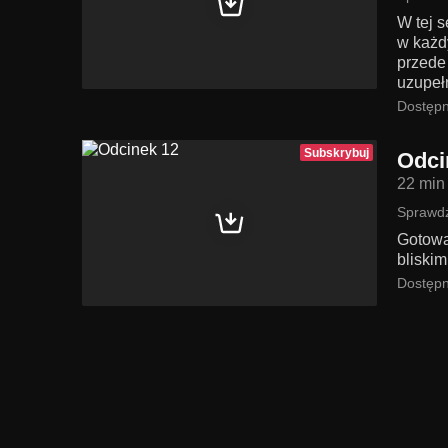
W tej s
w każd
przede
uzupeł
Dostępn
Subskrybuj
Odci
22 min
Sprawdź
Gotowa
bliskim
Dostępn