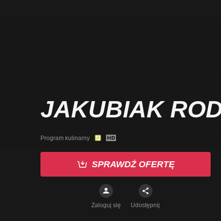
JAKUBIAK ROD
Program kulinarny
SPRAWDŹ OFERTĘ
Zaloguj się
Udostępnij