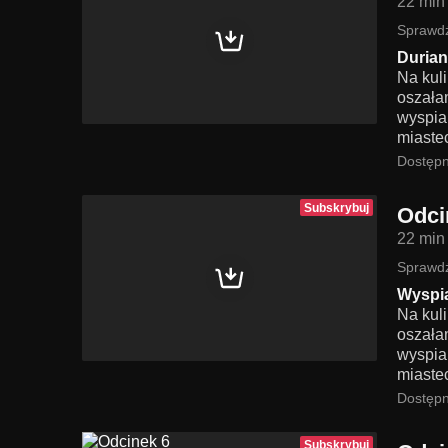
22 min
Sprawdź
Durian
Na kul
oszała
wyspia
miaste
Dostępn
Subskrybuj
Odci
22 min
Sprawdź
Wyspia
Na kul
oszała
wyspia
miaste
Dostępn
Subskrybuj