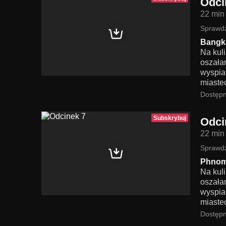
Odci
22 min
Sprawdź
Bangk
Na kul
oszała
wyspia
miaste
Dostępn
Subskrybuj
Odci
22 min
Sprawdź
Phnom
Na kul
oszała
wyspia
miaste
Dostępn