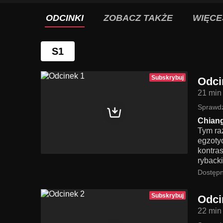
ODCINKI
ZOBACZ TAKŻE
WIĘCE
S1
Subskrybuj
Odci
21 min
Sprawdź
Chiang
Tym ra
egzoty
kontra
rybacki
Dostępn
Subskrybuj
Odci
22 min