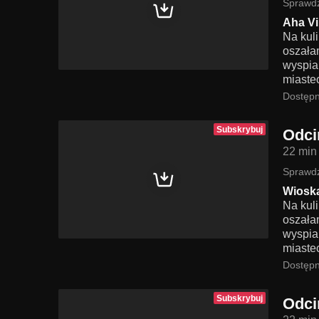
Sprawdź
Aha Vi
Na kul
oszała
wyspia
miaste
Dostępn
Subskrybuj
Odci
22 min
Sprawdź
Wiosk
Na kul
oszała
wyspia
miaste
Dostępn
Subskrybuj
Odci