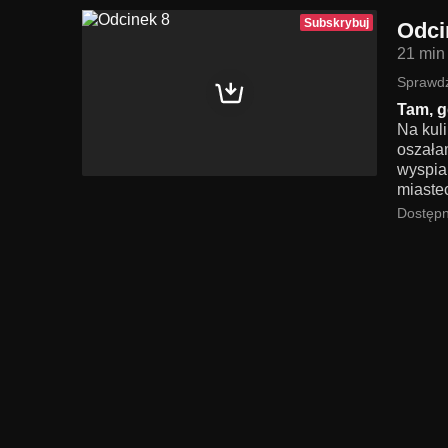
Subskrybuj
Odci
21 min
Sprawdź
Tam, g
Na kul
oszała
wyspia
miaste
Dostępn