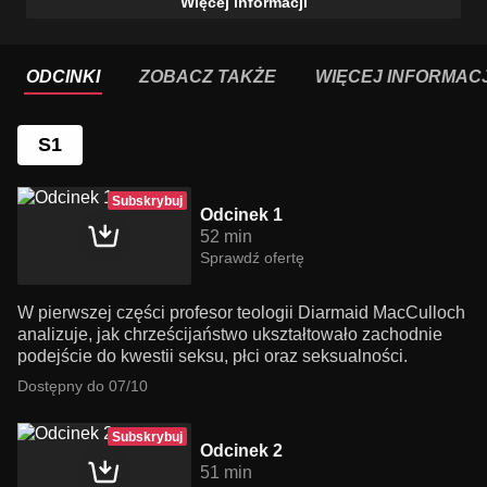
Więcej informacji
ODCINKI
ZOBACZ TAKŻE
WIĘCEJ INFORMACJ
S1
Subskrybuj
Odcinek 1
52 min
Sprawdź ofertę
W pierwszej części profesor teologii Diarmaid MacCulloch
analizuje, jak chrześcijaństwo ukształtowało zachodnie
podejście do kwestii seksu, płci oraz seksualności.
Dostępny do 07/10
Subskrybuj
Odcinek 2
51 min