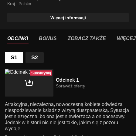
Kraj :
Polska
Więcej informacji
ODCINKI
BONUS
ZOBACZ TAKŻE
WIĘCEJ
S1
S2
Subskrybuj
Odcinek 1
Sprawdź ofertę
Atrakcyjną, niezależną, nowoczesną kobietę odwiedza
niespodziewanie ksiądz z wizytą duszpasterską. Sytuacja
jest niezręczna, bo ona jest niewierząca a on obcesowy.
Jednak w historii nic nie jest takie, jakim się z pozoru
wydaje.