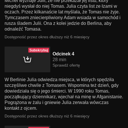
Michel wyznaje Julii, że nie przekazał jej listu, który
niegdyś wysłał do niej Tomas. Julia czyta list ze łzami w
oczach. Przez kilkanaście lat myślała, że Tomas nie żyje.
Tymczasem zniecierpliwiony Adam wsiada w samochód i
rusza śladem Julii. Ona z kolei jedzie do Berlina, aby
odnaleźć Tomasa.
Dostępność przez okres dłuższy niż 6 miesięcy
Subskrybuj
Odcinek 4
28 min
Sprawdź ofertę
W Berlinie Julia odwiedza miejsca, w których spędziła
szczęśliwe chwile z Tomasem. Wspomina też dzień, gdy
dowiedziała się o jego śmierci. W 1990 roku Tomas,
początkujący dziennikarz, wjechał na minę w Afganistanie.
Pogrążona w żalu i gniewie Julia zerwała wówczas
kontakt z ojcem.
Dostępność przez okres dłuższy niż 6 miesięcy