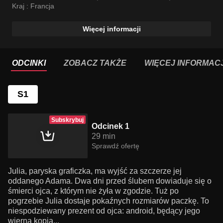
Kraj :
Francja
Więcej informacji
ODCINKI
ZOBACZ TAKŻE
WIĘCEJ INFORMACJ
S1
Subskrybuj
Odcinek 1
29 min
Sprawdź ofertę
Julia, paryska graficzka, ma wyjść za szczerze jej
oddanego Adama. Dwa dni przed ślubem dowiaduje się o
śmierci ojca, z którym nie żyła w zgodzie. Tuż po
pogrzebie Julia dostaje pokaźnych rozmiarów paczkę. To
niespodziewany prezent od ojca: android, będący jego
wierną kopią...