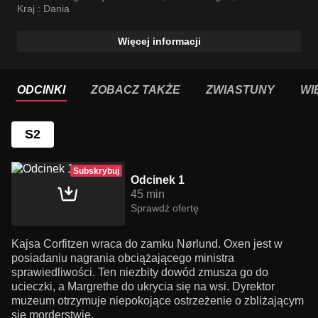
Jacob Lohmann
Kraj :
Dania
Więcej informacji
ODCINKI
ZOBACZ TAKŻE
ZWIASTUNY
WI
S2
Subskrybuj
Odcinek 1
45 min
Sprawdź ofertę
Kajsa Corfitzen wraca do zamku Nørlund. Oxen jest w
posiadaniu nagrania obciążającego ministra
sprawiedliwości. Ten niezbity dowód zmusza go do
ucieczki, a Margrethe do ukrycia się na wsi. Dyrektor
muzeum otrzymuje niepokojące ostrzeżenie o zbliżającym
się morderstwie.