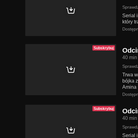
Sprawdź
Serial
który t
Dostępn
Subskrybuj
Odci
40 min
Sprawdź
Trwa w
bójka z
Amina s
Dostępn
Subskrybuj
Odci
40 min
Sprawdź
Serial