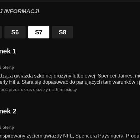
J INFORMACJI
S6
S7
S8
nek 1
 ofertę
ąca gwiazda szkolnej drużyny futbolowej, Spencer James, musi 
erly Hills. Stara się dopasować do panujących tam warunków i j
ość przez okres dłuższy niż 6 miesięcy
nek 2
 ofertę
 inspirowany życiem gwiazdy NFL, Spencera Paysingera. Produk