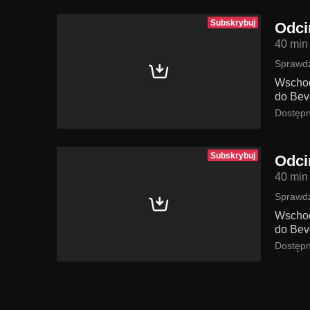
Subskrybuj
Odci
40 min
Sprawdź
Wschodz
do Bev
Dostępn
Subskrybuj
Odci
40 min
Sprawdź
Wschodz
do Bev
Dostępn