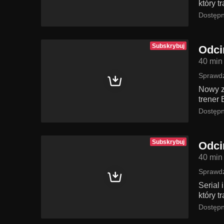
który t
Dostępn
Subskrybuj
Odci
40 min
Sprawdź
Nowy z
trener 
Dostępn
Subskrybuj
Odci
40 min
Sprawdź
Serial
który t
Dostępn