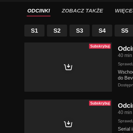
ODCINKI
ZOBACZ TAKŻE
WIĘCE
S1
S2
S3
S4
S5
Subskrybuj
Odci
40 min
Sprawdź
Wschodz
do Bev
Dostępn
Subskrybuj
Odci
40 min
Sprawdź
Serial