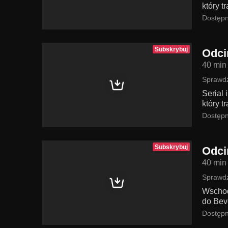
który t
Dostępn
Subskrybuj
Odci
40 min
Sprawdź
Serial
który t
Dostępn
Subskrybuj
Odci
40 min
Sprawdź
Wschodz
do Bev
Dostępn