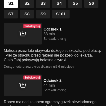
S1
S2
S3
S4
S5
S6
S7
S8
S9
S101
Subskrybuj
Odcinek 1
38 min
Sprawdź ofertę
Melissa przez lata ukrywała dużego tłuszczaka pod bluzą.
Tyler ze strachu przed rakiem nie poszedł do lekarza.
Ciało Tahj pokrywają bolesne czyraki.
Dostępność przez okres dłuższy niż 6 miesięcy
Subskrybuj
Odcinek 2
44 min
Sprawdź ofertę
Ronen ma nad kolanem ogromny guzek niewiadomego