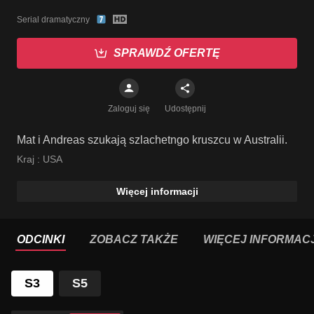
Serial dramatyczny
SPRAWDŹ OFERTĘ
Zaloguj się
Udostępnij
Mat i Andreas szukają szlachetngo kruszcu w Australii.
Kraj :
USA
Więcej informacji
ODCINKI
ZOBACZ TAKŻE
WIĘCEJ INFORMACJ
S3
S5