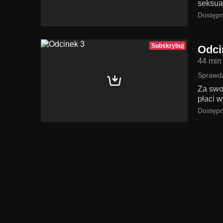
seksua
Dostępn
Subskrybuj
Odci
44 min
Sprawdź
Za swo
płaci 
Dostępn