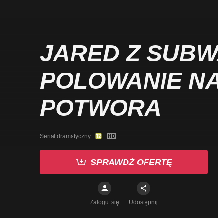
JARED Z SUBW
POLOWANIE N
POTWORA
Serial dramatyczny
SPRAWDŹ OFERTĘ
Zaloguj się
Udostępnij