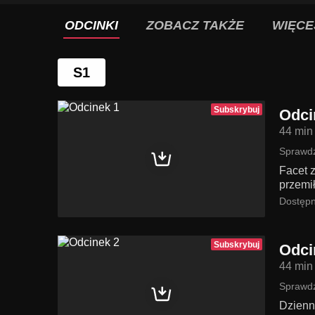
ODCINKI
ZOBACZ TAKŻE
WIĘCE
S1
Subskrybuj
Odci
44 min
Sprawdź
Facet 
przemi
Dostępn
Subskrybuj
Odci
44 min
Sprawdź
Dzienn