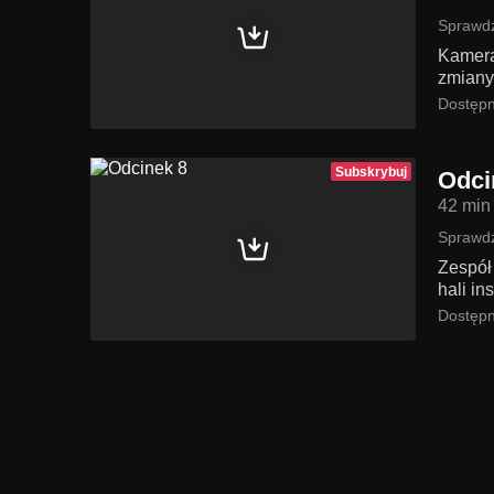
Sprawdź
Kamera
zmiany
Dostępn
Subskrybuj
Odci
42 min
Sprawdź
Zespół
hali i
Dostępn