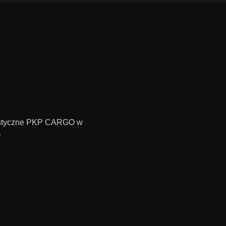
gistyczne PKP CARGO w
.
.