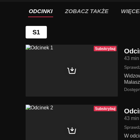
ODCINKI
ZOBACZ TAKŻE
WIĘCE
S1
Subskrybuj
Odci
43 min
Sprawdź
Widzow
Małasz
Dostępn
Subskrybuj
Odci
43 min
Sprawdź
W odci