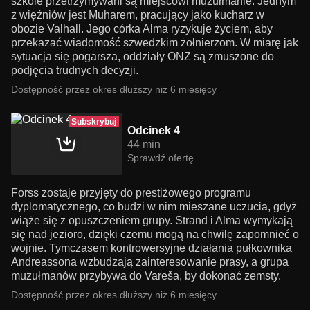
szkole przetrzymywani są miejscowi muzułmanie. Jednym
z więźniów jest Muharem, pracujący jako kucharz w
obozie Valhall. Jego córka Alma ryzykuje życiem, aby
przekazać wiadomość szwedzkim żołnierzom. W miarę jak
sytuacja się pogarsza, oddziały ONZ są zmuszone do
podjęcia trudnych decyzji.
Dostępność przez okres dłuższy niż 6 miesięcy
Subskrybuj
Odcinek 4
44 min
Sprawdź ofertę
Forss zostaje przyjęty do prestiżowego programu
dyplomatycznego, co budzi w nim mieszane uczucia, gdyż
wiąże się z opuszczeniem grupy. Strand i Alma wymykają
się nad jezioro, dzięki czemu mogą na chwilę zapomnieć o
wojnie. Tymczasem kontrowersyjne działania pułkownika
Andreassona wzbudzają zainteresowanie prasy, a grupa
muzułmanów przybywa do Vareša, by dokonać zemsty.
Dostępność przez okres dłuższy niż 6 miesięcy