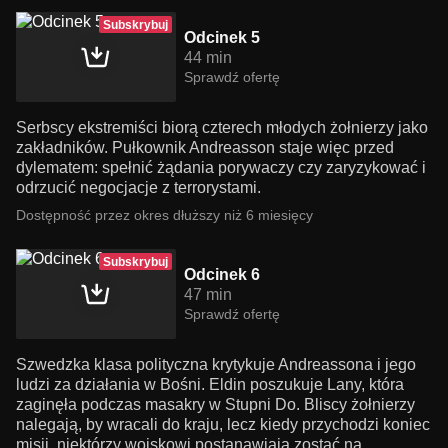
Subskrybuj
Odcinek 5
44 min
Sprawdź ofertę
Serbscy ekstremiści biorą czterech młodych żołnierzy jako
zakładników. Pułkownik Andreasson staje więc przed
dylematem: spełnić żądania porywaczy czy zaryzykować i
odrzucić negocjacje z terrorystami.
Dostępność przez okres dłuższy niż 6 miesięcy
Subskrybuj
Odcinek 6
47 min
Sprawdź ofertę
Szwedzka klasa polityczna krytykuje Andreassona i jego
ludzi za działania w Bośni. Eldin poszukuje Lany, która
zaginęła podczas masakry w Stupni Do. Bliscy żołnierzy
nalegają, by wracali do kraju, lecz kiedy przychodzi koniec
misji, niektórzy wojskowi postanawiają zostać na