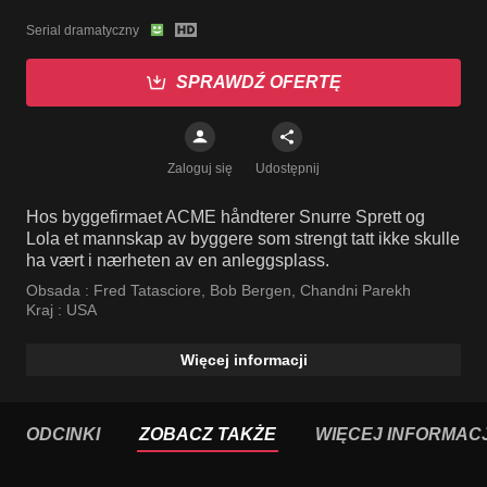
Serial dramatyczny
SPRAWDŹ OFERTĘ
Zaloguj się
Udostępnij
Hos byggefirmaet ACME håndterer Snurre Sprett og
Lola et mannskap av byggere som strengt tatt ikke skulle
ha vært i nærheten av en anleggsplass.
Obsada :
Fred Tatasciore
,
Bob Bergen
,
Chandni Parekh
Kraj :
USA
Więcej informacji
ODCINKI
ZOBACZ TAKŻE
WIĘCEJ INFORMACJ